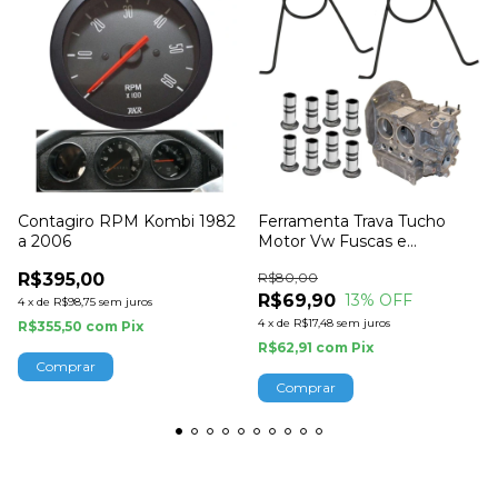
Contagiro RPM Kombi 1982
Ferramenta Trava Tucho
a 2006
Motor Vw Fuscas e
Derivados Empi
R$395,00
R$80,00
R$69,90
13
% OFF
4
x
de
R$98,75
sem juros
4
x
de
R$17,48
sem juros
R$355,50
com
Pix
R$62,91
com
Pix