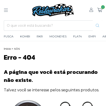
0
FUSCA
KOMBI
RKR
MOONEYES
FLAT4
EMPI
A
Início
>
404
Erro - 404
A página que você está procurando
não existe.
Talvez você se interesse pelos seguintes produtos.