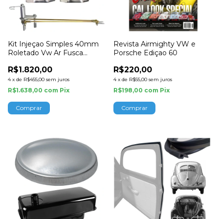
Kit Injeçao Simples 40mm
Revista Airmighty VW e
Roletado Vw Ar Fusca
Porsche Ediçao 60
Kombi Puma
R$1.820,00
R$220,00
4
x
de
R$455,00
sem juros
4
x
de
R$55,00
sem juros
R$1.638,00
com
Pix
R$198,00
com
Pix