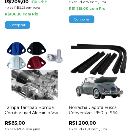
R$209,00
3
% OFF
4
x
de
R$337,50
sem juros
4
x
de
R$52,25
sem juros
R$1.215,00
com
Pix
R$188,10
com
Pix
Tampa Tampao Bomba
Borracha Capota Fusca
Combustivel Aluminio Vw Ar
Conversível 1950 a 1964
Fusca Kombi
Importado
R$85,00
R$1.200,00
4
x
de
R$21,25
sem juros
4
x
de
R$300,00
sem juros