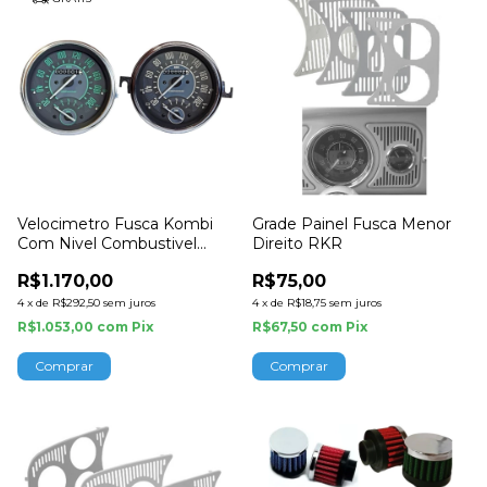
Velocimetro Fusca Kombi
Grade Painel Fusca Menor
Com Nivel Combustivel
Direito RKR
Cronomac
R$1.170,00
R$75,00
4
x
de
R$292,50
sem juros
4
x
de
R$18,75
sem juros
R$1.053,00
com
Pix
R$67,50
com
Pix
Comprar
Comprar