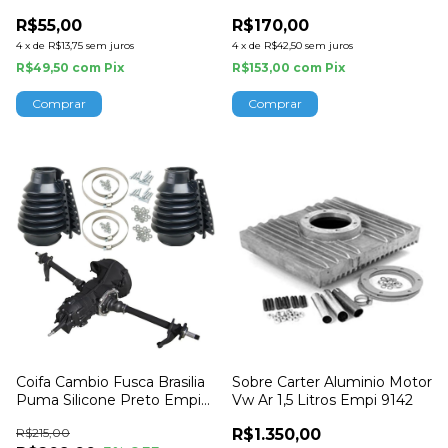
e Teto Alto
R$55,00
R$170,00
4
x
de
R$13,75
sem juros
4
x
de
R$42,50
sem juros
R$49,50
com
Pix
R$153,00
com
Pix
Comprar
Coifa Cambio Fusca Brasilia
Sobre Carter Aluminio Motor
Puma Silicone Preto Empi
Vw Ar 1,5 Litros Empi 9142
9974
R$215,00
R$1.350,00