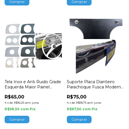
Tela Inox e Anti Ruido Grade
Suporte Placa Dianteiro
Esquerda Maior Painel
Parachoque Fusca Moderno
Fusca
1970 a 1996
R$65,00
R$75,00
4
x
de
R$16,25
sem juros
4
x
de
R$18,75
sem juros
R$58,50
com
Pix
R$67,50
com
Pix
Comprar