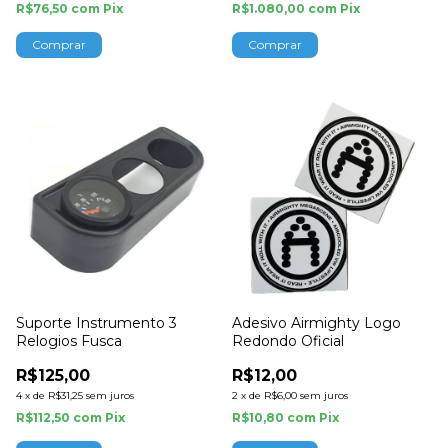
R$76,50
com
Pix
R$1.080,00
com
Pix
Comprar
Suporte Instrumento 3
Adesivo Airmighty Logo
Relogios Fusca
Redondo Oficial
R$125,00
R$12,00
4
x
de
R$31,25
sem juros
2
x
de
R$6,00
sem juros
R$112,50
com
Pix
R$10,80
com
Pix