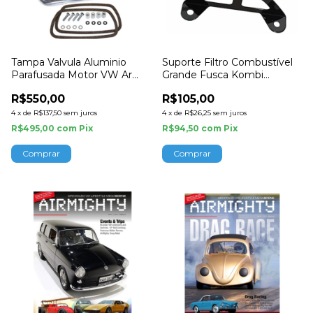
Tampa Valvula Aluminio
Suporte Filtro Combustível
Parafusada Motor VW Ar
Grande Fusca Kombi
Empi
Volkshaus
R$550,00
R$105,00
4
x
de
R$137,50
sem juros
4
x
de
R$26,25
sem juros
R$495,00
com
Pix
R$94,50
com
Pix