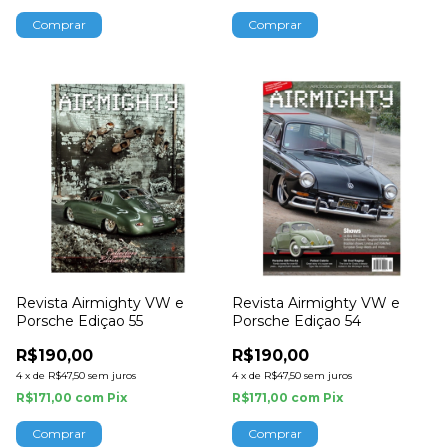
Revista Airmighty VW e
Revista Airmighty VW e
Porsche Ediçao 55
Porsche Ediçao 54
R$190,00
R$190,00
4
x
de
R$47,50
sem juros
4
x
de
R$47,50
sem juros
R$171,00
com
Pix
R$171,00
com
Pix