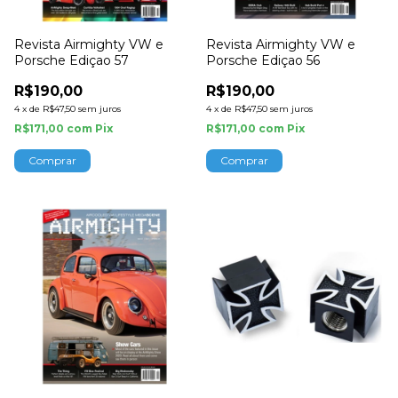
Revista Airmighty VW e
Revista Airmighty VW e
Porsche Ediçao 57
Porsche Ediçao 56
R$190,00
R$190,00
4
x
de
R$47,50
sem juros
4
x
de
R$47,50
sem juros
R$171,00
com
Pix
R$171,00
com
Pix