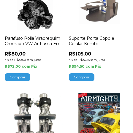
Parafuso Polia Virabrequim
Suporte Porta Copo e
Cromado VW Ar Fusca Empi
Celular Kombi
9117
R$80,00
R$105,00
4
x
de
R$20,00
sem juros
4
x
de
R$26,25
sem juros
R$72,00
com
Pix
R$94,50
com
Pix