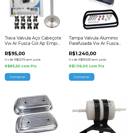
Trava Valvula Aço Cabeçote
Tampa Valvula Aluminio
Vw Ar Fusca Gol Ap Empi
Parafusada Vw Ar Fusca
4044
Empi
R$95,00
R$1.240,00
4
x
de
R$23,75
sem juros
4
x
de
R$310,00
sem juros
R$85,50
com
Pix
R$1.116,00
com
Pix