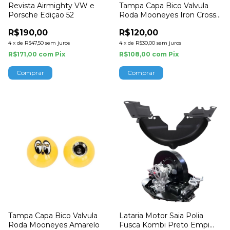
Revista Airmighty VW e
Tampa Capa Bico Valvula
Porsche Ediçao 52
Roda Mooneyes Iron Cross
Preto
R$190,00
R$120,00
4
x
de
R$47,50
sem juros
4
x
de
R$30,00
sem juros
R$171,00
com
Pix
R$108,00
com
Pix
Tampa Capa Bico Valvula
Lataria Motor Saia Polia
Roda Mooneyes Amarelo
Fusca Kombi Preto Empi