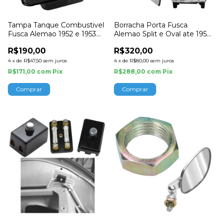
Tampa Tanque Combustivel
Borracha Porta Fusca
Fusca Alemao 1952 e 1953
Alemao Split e Oval ate 1955
60mm
Importado
R$190,00
R$320,00
4
x
de
R$47,50
sem juros
4
x
de
R$80,00
sem juros
R$171,00
com
Pix
R$288,00
com
Pix