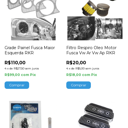
Grade Painel Fusca Maior
Filtro Respiro Oleo Motor
Esquerda RKR
Fusca Vw Ar Vw Ap RKR
R$110,00
R$20,00
4
x
de
R$27,50
sem juros
4
x
de
R$5,00
sem juros
R$99,00
com
Pix
R$18,00
com
Pix
Comprar
Comprar