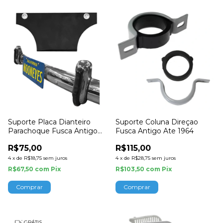
Suporte Placa Dianteiro
Suporte Coluna Direçao
Parachoque Fusca Antigo
Fusca Antigo Ate 1964
1950 a 1970
R$75,00
R$115,00
4
x
de
R$18,75
sem juros
4
x
de
R$28,75
sem juros
R$67,50
com
Pix
R$103,50
com
Pix
GRÁTIS