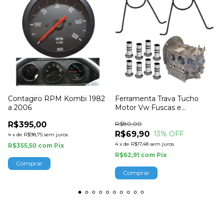
Contagiro RPM Kombi 1982
Ferramenta Trava Tucho
a 2006
Motor Vw Fuscas e
Derivados Empi
R$395,00
R$80,00
R$69,90
13
% OFF
4
x
de
R$98,75
sem juros
4
x
de
R$17,48
sem juros
R$355,50
com
Pix
R$62,91
com
Pix