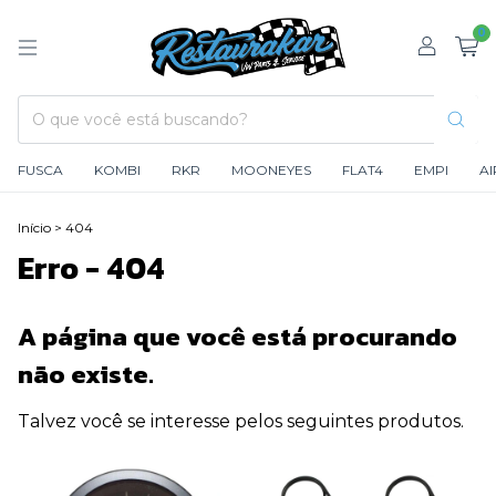
0
FUSCA
KOMBI
RKR
MOONEYES
FLAT4
EMPI
A
Início
>
404
Erro - 404
A página que você está procurando
não existe.
Talvez você se interesse pelos seguintes produtos.