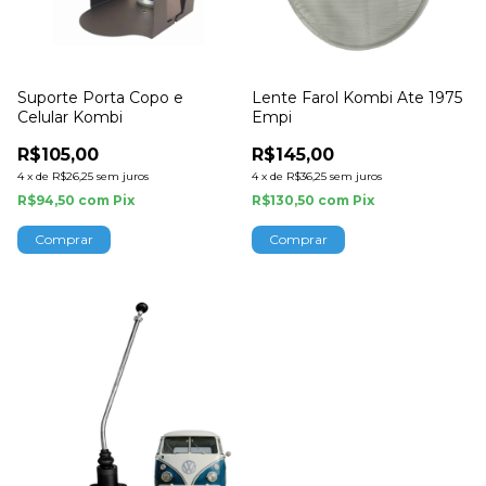
Suporte Porta Copo e
Lente Farol Kombi Ate 1975
Celular Kombi
Empi
R$105,00
R$145,00
4
x
de
R$26,25
sem juros
4
x
de
R$36,25
sem juros
R$94,50
com
Pix
R$130,50
com
Pix