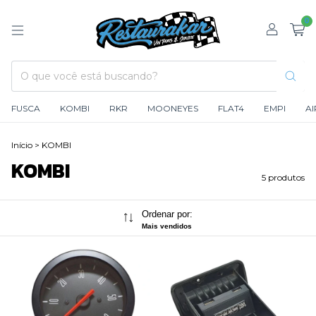
0
FUSCA
KOMBI
RKR
MOONEYES
FLAT4
EMPI
A
Início
>
KOMBI
KOMBI
5 produtos
Ordenar por:
Mais vendidos