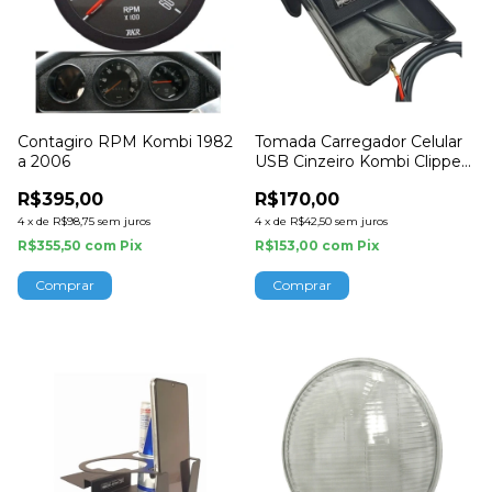
Contagiro RPM Kombi 1982
Tomada Carregador Celular
a 2006
USB Cinzeiro Kombi Clipper
e Teto Alto
R$395,00
R$170,00
4
x
de
R$98,75
sem juros
4
x
de
R$42,50
sem juros
R$355,50
com
Pix
R$153,00
com
Pix