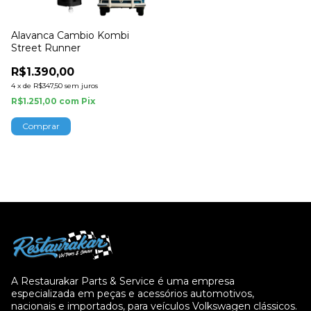
Alavanca Cambio Kombi
Street Runner
R$1.390,00
4
x
de
R$347,50
sem juros
R$1.251,00
com
Pix
A Restaurakar Parts & Service é uma empresa
especializada em peças e acessórios automotivos,
nacionais e importados, para veículos Volkswagen clássicos.