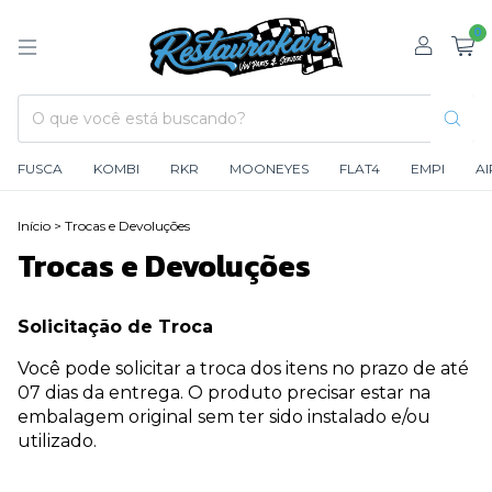
0
FUSCA
KOMBI
RKR
MOONEYES
FLAT4
EMPI
A
Início
>
Trocas e Devoluções
Trocas e Devoluções
Solicitação de Troca
Você pode solicitar a troca dos itens no prazo de até
07 dias da entrega. O produto precisar estar na
embalagem original sem ter sido instalado e/ou
utilizado.