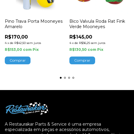
Pino Trava Porta Mooneyes
Bico Valvula Roda Rat Fink
Amarelo
Verde Mooneyes
R$170,00
R$145,00
4
x
de
R$42,50
sem juros
4
x
de
R$36,25
sem juros
R$153,00
com
Pix
R$130,50
com
Pix
A Restaurakar Parts & Service é uma empresa
especializada em peças e acessórios automotivos,