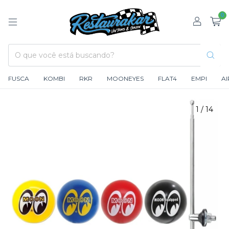
0
FUSCA
KOMBI
RKR
MOONEYES
FLAT4
EMPI
A
1
/
14