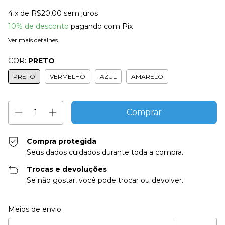
4
x de
R$20,00
sem juros
10% de desconto
pagando com Pix
Ver mais detalhes
COR:
PRETO
PRETO
VERMELHO
AZUL
AMARELO
Compra protegida
Seus dados cuidados durante toda a compra.
Trocas e devoluções
Se não gostar, você pode trocar ou devolver.
Entregas para o CEP:
Alterar CEP
Meios de envio