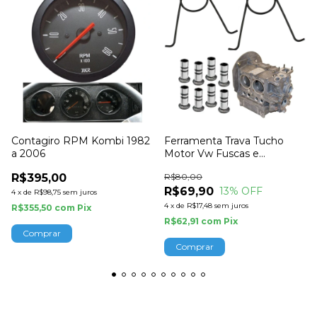
Contagiro RPM Kombi 1982
Ferramenta Trava Tucho
a 2006
Motor Vw Fuscas e
Derivados Empi
R$395,00
R$80,00
R$69,90
13
% OFF
4
x
de
R$98,75
sem juros
4
x
de
R$17,48
sem juros
R$355,50
com
Pix
R$62,91
com
Pix