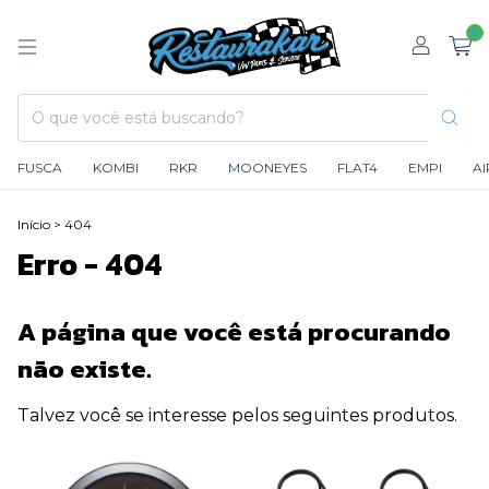
0
FUSCA
KOMBI
RKR
MOONEYES
FLAT4
EMPI
A
Início
>
404
Erro - 404
A página que você está procurando
não existe.
Talvez você se interesse pelos seguintes produtos.