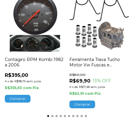
Contagiro RPM Kombi 1982
Ferramenta Trava Tucho
a 2006
Motor Vw Fuscas e
Derivados Empi
R$395,00
R$80,00
R$69,90
13
% OFF
4
x
de
R$98,75
sem juros
4
x
de
R$17,48
sem juros
R$355,50
com
Pix
R$62,91
com
Pix