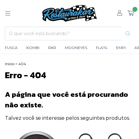
0
FUSCA
KOMBI
RKR
MOONEYES
FLAT4
EMPI
A
Início
>
404
Erro - 404
A página que você está procurando
não existe.
Talvez você se interesse pelos seguintes produtos.