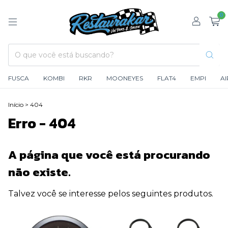
0
FUSCA
KOMBI
RKR
MOONEYES
FLAT4
EMPI
A
Início
>
404
Erro - 404
A página que você está procurando
não existe.
Talvez você se interesse pelos seguintes produtos.