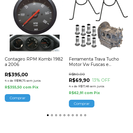
Contagiro RPM Kombi 1982
Ferramenta Trava Tucho
a 2006
Motor Vw Fuscas e
Derivados Empi
R$395,00
R$80,00
R$69,90
13
% OFF
4
x
de
R$98,75
sem juros
4
x
de
R$17,48
sem juros
R$355,50
com
Pix
R$62,91
com
Pix