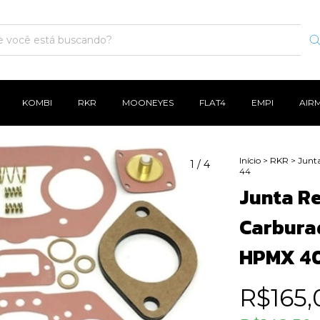
KOMBI
RKR
MOONEYES
FLAT4
EMPI
AIR
Início
>
RKR
>
Junt
1
/
4
44
Junta Re
Carbura
HPMX 40
R$165,