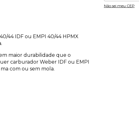
Não sei meu CEP
r 40/44 IDF ou EMPI 40/44 HPMX
.
 tem maior durabilidade que o
quer carburador Weber IDF ou EMPI
agma com ou sem mola.