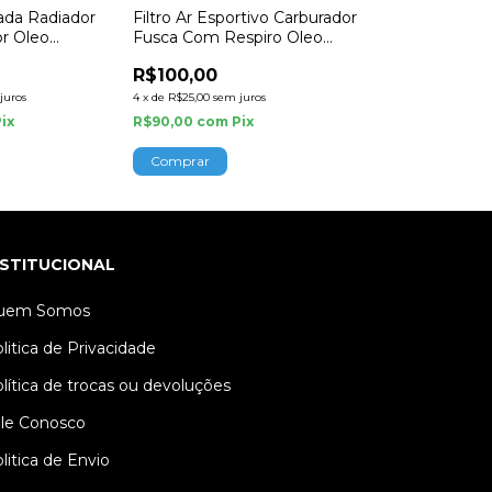
ada Radiador
Filtro Ar Esportivo Carburador
Filtro Respiro
or Oleo
Fusca Com Respiro Oleo
Fusca Vw Ar 
Verde
R$100,00
R$20,00
juros
4
x
de
R$25,00
sem juros
4
x
de
R$5,00
sem ju
Pix
R$90,00
com
Pix
R$18,00
com
Pi
Comprar
NSTITUCIONAL
uem Somos
litica de Privacidade
lítica de trocas ou devoluções
le Conosco
litica de Envio