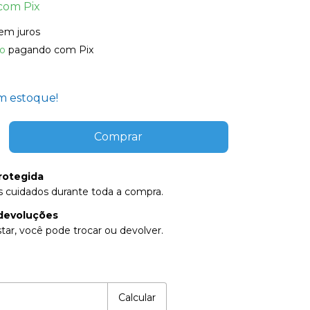
com
Pix
em juros
o
pagando com Pix
 estoque!
rotegida
 cuidados durante toda a compra.
devoluções
tar, você pode trocar ou devolver.
P:
Alterar CEP
Calcular