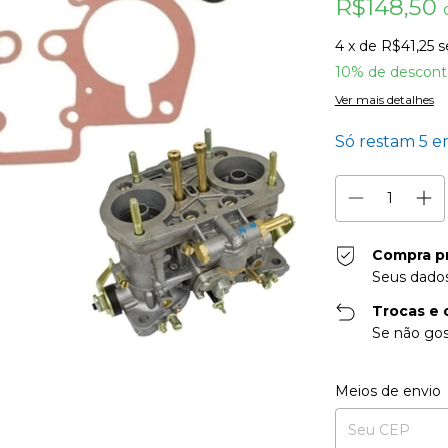
R$148,50
4
x de
R$41,25
s
10% de descont
Ver mais detalhes
Só restam
5
em
Compra p
Seus dados
Trocas e 
Se não gos
Entregas para o CE
Meios de envio