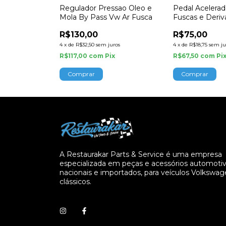
rburador Fusca
Regulador Pressao Oleo e
Pedal Acelerad
o Oleo Verde
Mola By Pass Vw Ar Fusca
Fuscas e Deri
R$130,00
R$75,00
ros
4
x
de
R$32,50
sem juros
4
x
de
R$18,75
sem ju
x
R$117,00
com
Pix
R$67,50
com
Pi
Comprar
A Restaurakar Parts & Service é uma empresa
especializada em peças e acessórios automotiv
nacionais e importados, para veículos Volkswa
clássicos.