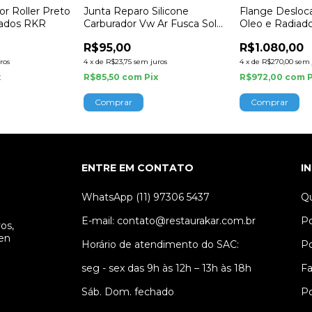
or Roller Preto
Junta Reparo Silicone
Flange Desloc
vados RKR
Carburador Vw Ar Fusca Solex
Oleo e Radiad
32 34
Aluminio Empi
R$95,00
R$1.080,00
ros
4
x
de
R$23,75
sem juros
4
x
de
R$270,00
sem 
x
R$85,50
com
Pix
R$972,00
com
ENTRE EM CONTATO
I
WhatsApp (11) 97306 5437
Q
E-mail:
contato@restaurakar.com.br
Po
os,
gen
Horário de atendimento do SAC:
Po
seg - sex das 9h às 12h – 13h às 18h
Fa
Sáb. Dom. fechado
Po