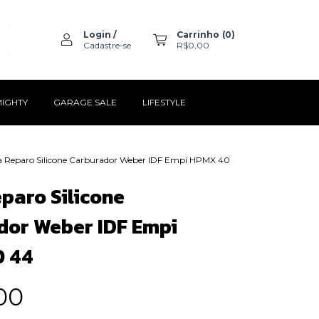
Login
/
Carrinho
(
0
)
Cadastre-se
R$0,00
MIGHTY
GARAGE SALE
LIFESTYLE
a Reparo Silicone Carburador Weber IDF Empi HPMX 40
paro Silicone
dor Weber IDF Empi
 44
00