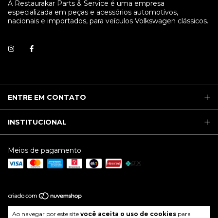
A Restaurakar Parts & Service é uma empresa
especializada em peças e acessórios automotivos,
nacionais e importados, para veículos Volkswagen clássicos.
ENTRE EM CONTATO
INSTITUCIONAL
Meios de pagamento
Copyright Restaurakar Parts & Service - 04607460000133 - 2026.
Ao navegar por este site
você aceita o uso de cookies
para
Todos os direitos reservados.