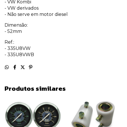
- VW Kombi
- VW derivados
- Não serve em motor diesel
Dimensão:
- 52mm
Ref.:
- 335U8VW
- 335U8VWB
Produtos similares