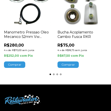
Manometro Pressao Oleo
Bucha Acoplamento
Mecanico 52mm Vw
Cambio Fusca RKR
Cronomac
R$280,00
R$75,00
4
x
de
R$70,00
sem juros
4
x
de
R$18,75
sem juros
R$252,00
com
Pix
R$67,50
com
Pix
Comprar