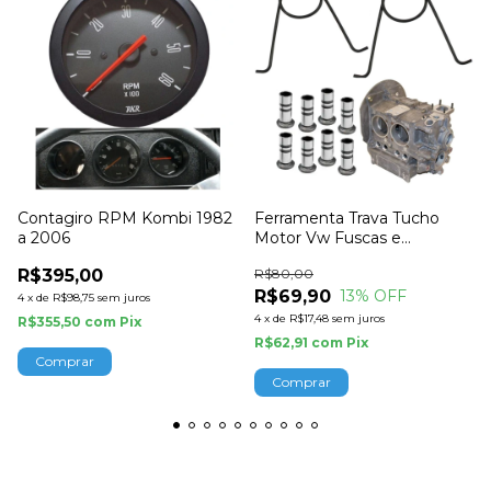
Contagiro RPM Kombi 1982
Ferramenta Trava Tucho
a 2006
Motor Vw Fuscas e
Derivados Empi
R$395,00
R$80,00
R$69,90
13
% OFF
4
x
de
R$98,75
sem juros
4
x
de
R$17,48
sem juros
R$355,50
com
Pix
R$62,91
com
Pix