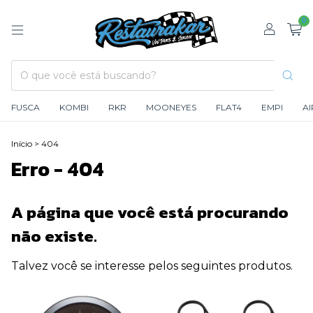
0
FUSCA
KOMBI
RKR
MOONEYES
FLAT4
EMPI
A
Início
>
404
Erro - 404
A página que você está procurando
não existe.
Talvez você se interesse pelos seguintes produtos.