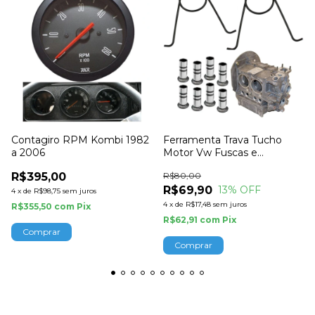
Contagiro RPM Kombi 1982
Ferramenta Trava Tucho
a 2006
Motor Vw Fuscas e
Derivados Empi
R$395,00
R$80,00
R$69,90
13
% OFF
4
x
de
R$98,75
sem juros
4
x
de
R$17,48
sem juros
R$355,50
com
Pix
R$62,91
com
Pix