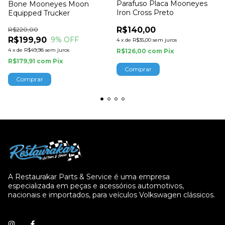
Parafuso Placa Mooneyes
Bone Mooneyes Moon
Iron Cross Preto
Equipped Trucker
R$140,00
R$220,00
R$199,90
9
% OFF
4
x
de
R$35,00
sem juros
4
x
de
R$49,98
sem juros
R$126,00
com
Pix
R$179,91
com
Pix
A Restaurakar Parts & Service é uma empresa
especializada em peças e acessórios automotivos,
nacionais e importados, para veículos Volkswagen clássicos.