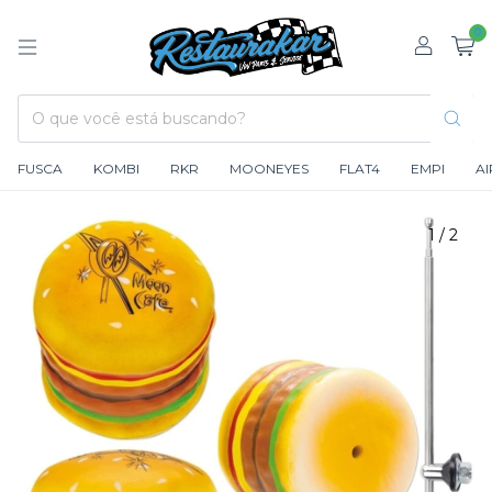
0
FUSCA
KOMBI
RKR
MOONEYES
FLAT4
EMPI
A
1
/
2