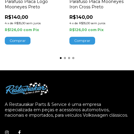
Parafuso Placa Logo
Parafuso Placa Mooneyes
Mooneyes Preto
Iron Cross Preto
R$140,00
R$140,00
4
x
de
R$35,00
sem juros
4
x
de
R$35,00
sem juros
R$126,00
com
Pix
R$126,00
com
Pix
A Restaurakar Parts & Service é uma empresa
especializada em peças e acessórios automotivos,
nacionais e importados, para veículos Volkswagen clássicos.