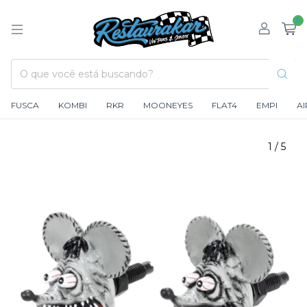
0
FUSCA
KOMBI
RKR
MOONEYES
FLAT4
EMPI
A
1
/
5