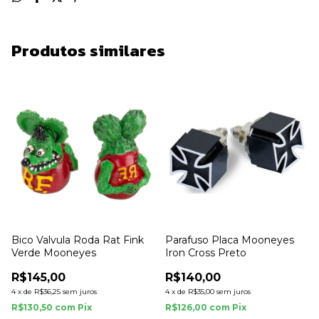
Produtos similares
Bico Valvula Roda Rat Fink
Parafuso Placa Mooneyes
Verde Mooneyes
Iron Cross Preto
R$145,00
R$140,00
4
x
de
R$36,25
sem juros
4
x
de
R$35,00
sem juros
R$130,50
com
Pix
R$126,00
com
Pix